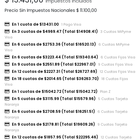
Impuestos incluidos
Precio Sin Impuestos Nacionales
$
11.100,00
En 1 cuota de $13431.00
1 Pago Visa
En 3 cuotas de $4969.47 (Total $14908.41)
3 Cuotas MiPyme
Visa
En 6 cuotas de $2753.36 (Total $16520.13)
6 Cuotas MiPyme
Visa
En 6 cuotas de $3223.44 (Total $19340.64)
6 Cuotas Fijas Visa
En 9 cuotas de $2551.89 (Total $22967.01)
9 Cuotas Fijas Visa
En 12 cuotas de $2227.31 (Total $26727.69)
12 Cuotas Fijas Visa
En 18 cuotas de $2014.65 (Total $36263.70)
18 Cuotas Fijas
Visa
En 1 cuotas de $15042.72 (Total $15042.72)
Plan Z
En 5 cuotas de $3115.99 (Total $15579.96)
5 Cuotas Tarjeta
Naranja
En 6 cuotas de $2708.59 (Total $16251.51)
6 Cuotas Tarjeta
Naranja
En 9 cuotas de $2178.81 (Total $19609.26)
9 Cuotas Tarjeta
Naranja
En 12 cuotas de $1857.95 (Total $22295.46)
12 Cuotas Tarjeta