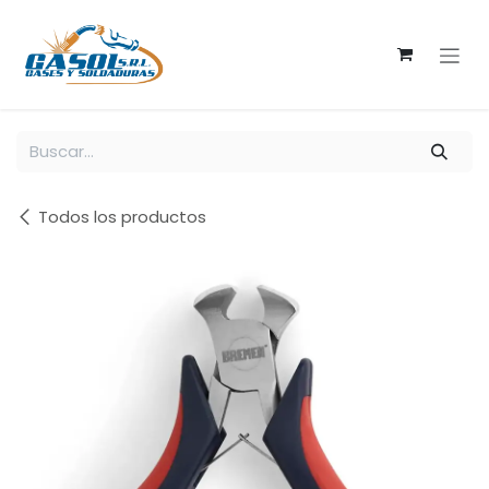
Ir al contenido
Todos los productos