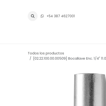
Ir al contenido
+54 387 4627001
Inicio
Tienda
Blogs
Eventos
Todos los productos
[02.22.100.00.00509] Bocallave Enc. 1/4