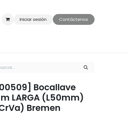
Iniciar sesión
Contáctenos
ontáctenos
Politica de Privacidad
.00509] Bocallave
.0mm LARGA (L50mm)
CrVa) Bremen