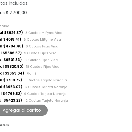
tos incluidos
les
$
2.700,00
o Visa
al $3626.37)
3 Cuotas MiPyme Visa
l $4018.41)
6 Cuotas MiPyme Visa
al $4704.48)
6 Cuotas Fijas Visa
al $5586.57)
9 Cuotas Fijas Visa
al $6501.33)
12 Cuotas Fijas Visa
tal $8820.90)
18 Cuotas Fijas Visa
tal $3659.04)
Plan Z
al $3789.72)
5 Cuotas Tarjeta Naranja
al $3953.07)
6 Cuotas Tarjeta Naranja
al $4769.82)
9 Cuotas Tarjeta Naranja
al $5423.22)
12 Cuotas Tarjeta Naranja
Agregar al carrito
eseos