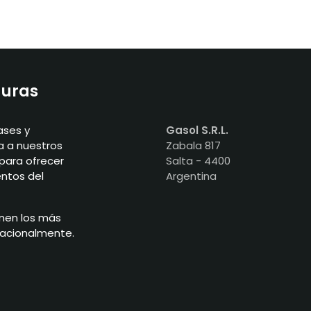
duras
ases y
Gasol S.R.L.
a a nuestros
Zabala 817
para ofrecer
Salta - 4400
entos del
Argentina
nen los más
nacionalmente.