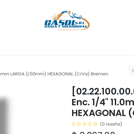
Cursos
Servicios
Empresa
Ayuda
Cita
Empleos
C
" 11.0mm LARGA (L50mm) HEXAGONAL (CrVa) Bremen
[02.22.100.00
Enc. 1/4" 11
HEXAGONAL (
(0 reseña)