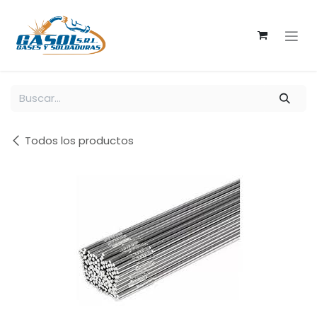
Ir al contenido
Todos los productos