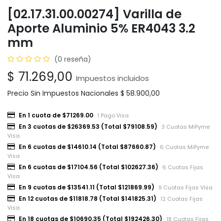
[02.17.31.00.00274] Varilla de
Aporte Aluminio 5% ER4043 3.2
mm
(0 reseña)
$
71.269,00
Impuestos incluidos
Precio Sin Impuestos Nacionales
$
58.900,00
En 1 cuota de $71269.00
1 Pago Visa
En 3 cuotas de $26369.53 (Total $79108.59)
3 Cuotas MiPyme
Visa
En 6 cuotas de $14610.14 (Total $87660.87)
6 Cuotas MiPyme
Visa
En 6 cuotas de $17104.56 (Total $102627.36)
6 Cuotas Fijas
Visa
En 9 cuotas de $13541.11 (Total $121869.99)
9 Cuotas Fijas Visa
En 12 cuotas de $11818.78 (Total $141825.31)
12 Cuotas Fijas
Visa
En 18 cuotas de $10690.35 (Total $192426.30)
18 Cuotas Fijas