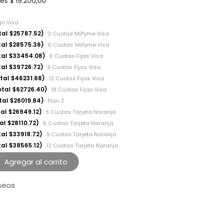
les
$
19.200,00
go Visa
tal $25787.52)
3 Cuotas MiPyme Visa
tal $28575.36)
6 Cuotas MiPyme Visa
tal $33454.08)
6 Cuotas Fijas Visa
tal $39726.72)
9 Cuotas Fijas Visa
tal $46231.68)
12 Cuotas Fijas Visa
otal $62726.40)
18 Cuotas Fijas Visa
tal $26019.84)
Plan Z
al $26949.12)
5 Cuotas Tarjeta Naranja
al $28110.72)
6 Cuotas Tarjeta Naranja
tal $33918.72)
9 Cuotas Tarjeta Naranja
tal $38565.12)
12 Cuotas Tarjeta Naranja
Agregar al carrito
eseos