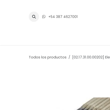
Ir al contenido
+54 387 4627001
Inicio
Tienda
Blogs
Eventos
Todos los productos
[02.17.31.00.00202] 