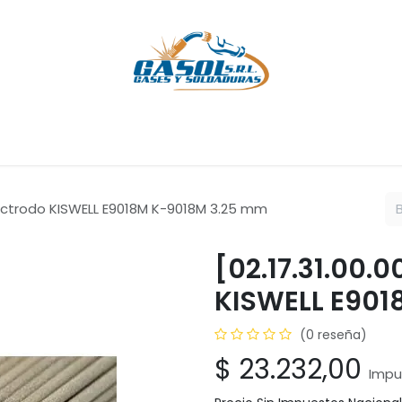
Cursos
Servicios
Empresa
Ayuda
Cita
Empleos
C
Electrodo KISWELL E9018M K-9018M 3.25 mm
[02.17.31.00.
KISWELL E90
(0 reseña)
$
23.232,00
Impu