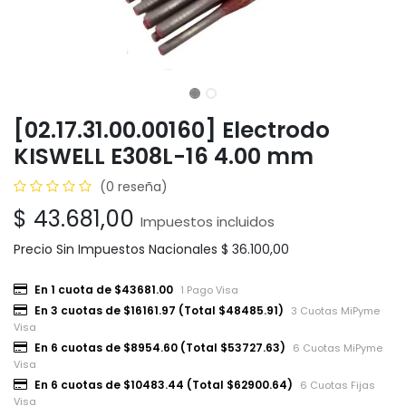
[02.17.31.00.00160] Electrodo
KISWELL E308L-16 4.00 mm
(0 reseña)
$
43.681,00
Impuestos incluidos
Precio Sin Impuestos Nacionales
$
36.100,00
En 1 cuota de $43681.00
1 Pago Visa
En 3 cuotas de $16161.97 (Total $48485.91)
3 Cuotas MiPyme
Visa
En 6 cuotas de $8954.60 (Total $53727.63)
6 Cuotas MiPyme
Visa
En 6 cuotas de $10483.44 (Total $62900.64)
6 Cuotas Fijas
Visa