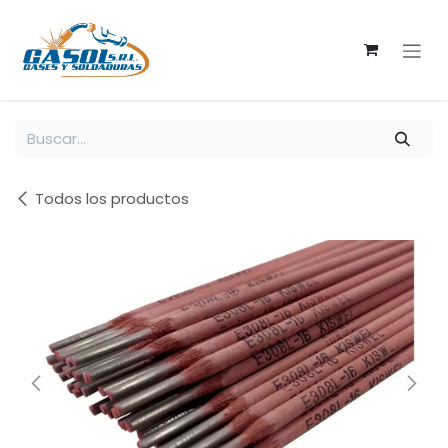
Ir al contenido
Todos los productos