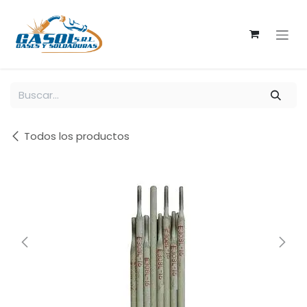
Ir al contenido
Todos los productos