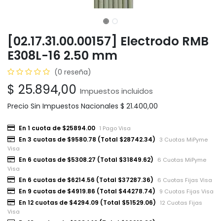
[02.17.31.00.00157] Electrodo RMB
E308L-16 2.50 mm
(0 reseña)
$
25.894,00
Impuestos incluidos
Precio Sin Impuestos Nacionales
$
21.400,00
En 1 cuota de $25894.00
1 Pago Visa
En 3 cuotas de $9580.78 (Total $28742.34)
3 Cuotas MiPyme
Visa
En 6 cuotas de $5308.27 (Total $31849.62)
6 Cuotas MiPyme
Visa
En 6 cuotas de $6214.56 (Total $37287.36)
6 Cuotas Fijas Visa
En 9 cuotas de $4919.86 (Total $44278.74)
9 Cuotas Fijas Visa
En 12 cuotas de $4294.09 (Total $51529.06)
12 Cuotas Fijas
Visa