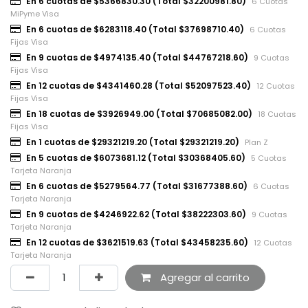
En 6 cuotas de $5366830.30 (Total $32200981.80)
6 Cuotas
MiPyme Visa
En 6 cuotas de $6283118.40 (Total $37698710.40)
6 Cuotas
Fijas Visa
En 9 cuotas de $4974135.40 (Total $44767218.60)
9 Cuotas
Fijas Visa
En 12 cuotas de $4341460.28 (Total $52097523.40)
12 Cuotas
Fijas Visa
En 18 cuotas de $3926949.00 (Total $70685082.00)
18 Cuotas
Fijas Visa
En 1 cuotas de $29321219.20 (Total $29321219.20)
Plan Z
En 5 cuotas de $6073681.12 (Total $30368405.60)
5 Cuotas
Tarjeta Naranja
En 6 cuotas de $5279564.77 (Total $31677388.60)
6 Cuotas
Tarjeta Naranja
En 9 cuotas de $4246922.62 (Total $38222303.60)
9 Cuotas
Tarjeta Naranja
En 12 cuotas de $3621519.63 (Total $43458235.60)
12 Cuotas
Tarjeta Naranja
Agregar al carrito