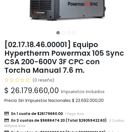
[02.17.18.46.00001] Equipo
Hypertherm Powermax 105 Sync
CSA 200-600V 3F CPC con
Torcha Manual 7.6 m.
(0 reseña)
$
26.179.660,00
Impuestos incluidos
Precio Sin Impuestos Nacionales
$
23.692.000,00
En 1 cuota de $26179660.00
1 Pago Visa
En 3 cuotas de $9686474.20 (Total $29059422.60)
3 Cuotas
MiPyme Visa