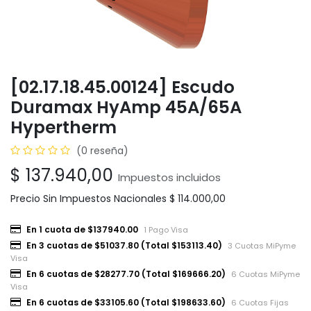
[02.17.18.45.00124] Escudo
Duramax HyAmp 45A/65A
Hypertherm
(0 reseña)
$
137.940,00
Impuestos incluidos
Precio Sin Impuestos Nacionales
$
114.000,00
En 1 cuota de $137940.00
1 Pago Visa
En 3 cuotas de $51037.80 (Total $153113.40)
3 Cuotas MiPyme
Visa
En 6 cuotas de $28277.70 (Total $169666.20)
6 Cuotas MiPyme
Visa
En 6 cuotas de $33105.60 (Total $198633.60)
6 Cuotas Fijas