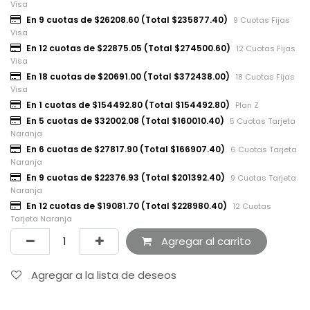
Visa
En 9 cuotas de $26208.60 (Total $235877.40)
9 Cuotas Fijas
Visa
En 12 cuotas de $22875.05 (Total $274500.60)
12 Cuotas Fijas
Visa
En 18 cuotas de $20691.00 (Total $372438.00)
18 Cuotas Fijas
Visa
En 1 cuotas de $154492.80 (Total $154492.80)
Plan Z
En 5 cuotas de $32002.08 (Total $160010.40)
5 Cuotas Tarjeta
Naranja
En 6 cuotas de $27817.90 (Total $166907.40)
6 Cuotas Tarjeta
Naranja
En 9 cuotas de $22376.93 (Total $201392.40)
9 Cuotas Tarjeta
Naranja
En 12 cuotas de $19081.70 (Total $228980.40)
12 Cuotas
Tarjeta Naranja
Agregar al carrito
Agregar a la lista de deseos