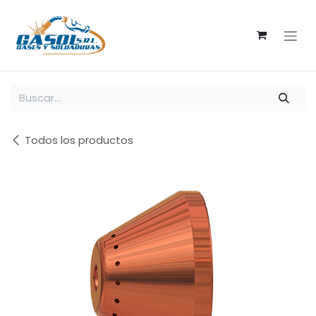
Ir al contenido
Todos los productos