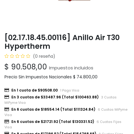
[02.17.18.45.00116] Anillo Air T30
Hypertherm
(0 reseña)
$
90.508,00
Impuestos incluidos
Precio Sin Impuestos Nacionales
$
74.800,00
En 1 cuota de $90508.00
1 Pago Visa
En 3 cuotas de $33487.96 (Total $100463.88)
3 Cuotas
MiPyme Visa
En 6 cuotas de $18554.14 (Total $111324.84)
6 Cuotas MiPyme
Visa
En 6 cuotas de $21721.92 (Total $130331.52)
6 Cuotas Fijas
Visa
En 9 cuotas de $17196.52 (Total $154768.68)
9 Cuotas Fijas