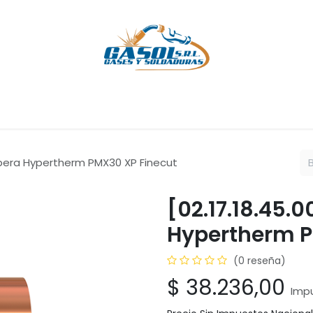
Cursos
Servicios
Empresa
Ayuda
Cita
Empleos
C
Tobera Hypertherm PMX30 XP Finecut
[02.17.18.45.0
Hypertherm P
(0 reseña)
$
38.236,00
Impu