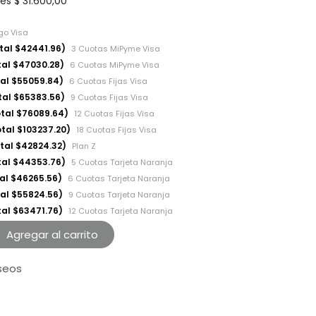
les
$
31.600,00
go Visa
tal $42441.96)
3 Cuotas MiPyme Visa
tal $47030.28)
6 Cuotas MiPyme Visa
tal $55059.84)
6 Cuotas Fijas Visa
tal $65383.56)
9 Cuotas Fijas Visa
otal $76089.64)
12 Cuotas Fijas Visa
otal $103237.20)
18 Cuotas Fijas Visa
otal $42824.32)
Plan Z
tal $44353.76)
5 Cuotas Tarjeta Naranja
tal $46265.56)
6 Cuotas Tarjeta Naranja
tal $55824.56)
9 Cuotas Tarjeta Naranja
tal $63471.76)
12 Cuotas Tarjeta Naranja
Agregar al carrito
eseos