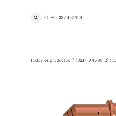
Ir al contenido
+54 387 4627001
Inicio
Tienda
Blogs
Eventos
Todos los productos
[02.17.18.45.00112] 