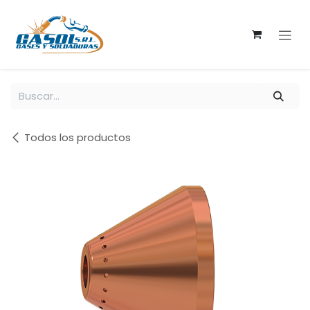
Ir al contenido
Todos los productos