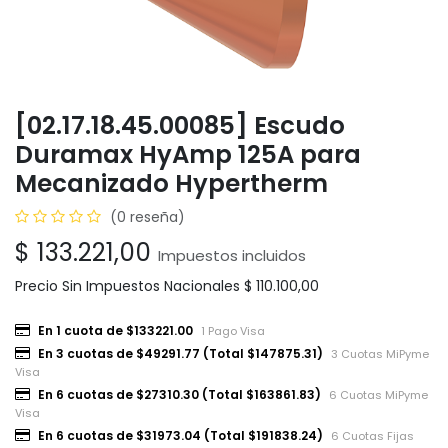
[02.17.18.45.00085] Escudo
Duramax HyAmp 125A para
Mecanizado Hypertherm
(0 reseña)
$
133.221,00
Impuestos incluidos
Precio Sin Impuestos Nacionales
$
110.100,00
En 1 cuota de $133221.00
1 Pago Visa
En 3 cuotas de $49291.77 (Total $147875.31)
3 Cuotas MiPyme
Visa
En 6 cuotas de $27310.30 (Total $163861.83)
6 Cuotas MiPyme
Visa
En 6 cuotas de $31973.04 (Total $191838.24)
6 Cuotas Fijas