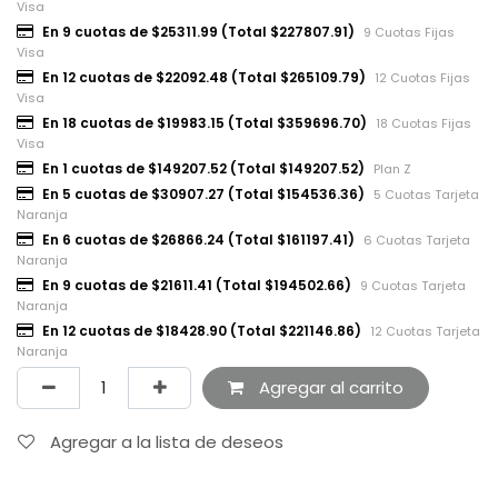
Visa
En 9 cuotas de $25311.99 (Total $227807.91)
9 Cuotas Fijas
Visa
En 12 cuotas de $22092.48 (Total $265109.79)
12 Cuotas Fijas
Visa
En 18 cuotas de $19983.15 (Total $359696.70)
18 Cuotas Fijas
Visa
En 1 cuotas de $149207.52 (Total $149207.52)
Plan Z
En 5 cuotas de $30907.27 (Total $154536.36)
5 Cuotas Tarjeta
Naranja
En 6 cuotas de $26866.24 (Total $161197.41)
6 Cuotas Tarjeta
Naranja
En 9 cuotas de $21611.41 (Total $194502.66)
9 Cuotas Tarjeta
Naranja
En 12 cuotas de $18428.90 (Total $221146.86)
12 Cuotas Tarjeta
Naranja
Agregar al carrito
Agregar a la lista de deseos