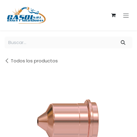
Ir al contenido
Todos los productos