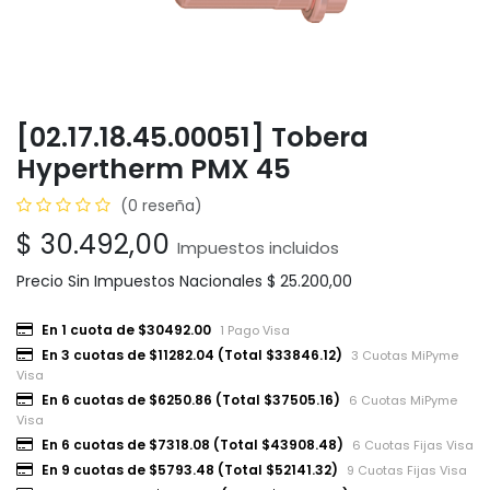
[02.17.18.45.00051] Tobera
Hypertherm PMX 45
(0 reseña)
$
30.492,00
Impuestos incluidos
Precio Sin Impuestos Nacionales
$
25.200,00
En 1 cuota de $30492.00
1 Pago Visa
En 3 cuotas de $11282.04 (Total $33846.12)
3 Cuotas MiPyme
Visa
En 6 cuotas de $6250.86 (Total $37505.16)
6 Cuotas MiPyme
Visa
En 6 cuotas de $7318.08 (Total $43908.48)
6 Cuotas Fijas Visa
En 9 cuotas de $5793.48 (Total $52141.32)
9 Cuotas Fijas Visa