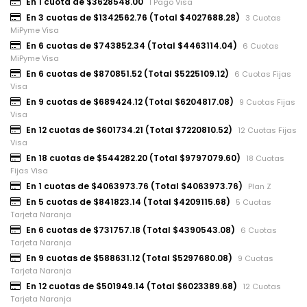
En 1 cuota de $3628548.00
1 Pago Visa
En 3 cuotas de $1342562.76 (Total $4027688.28)
3 Cuotas
MiPyme Visa
En 6 cuotas de $743852.34 (Total $4463114.04)
6 Cuotas
MiPyme Visa
En 6 cuotas de $870851.52 (Total $5225109.12)
6 Cuotas Fijas
Visa
En 9 cuotas de $689424.12 (Total $6204817.08)
9 Cuotas Fijas
Visa
En 12 cuotas de $601734.21 (Total $7220810.52)
12 Cuotas Fijas
Visa
En 18 cuotas de $544282.20 (Total $9797079.60)
18 Cuotas
Fijas Visa
En 1 cuotas de $4063973.76 (Total $4063973.76)
Plan Z
En 5 cuotas de $841823.14 (Total $4209115.68)
5 Cuotas
Tarjeta Naranja
En 6 cuotas de $731757.18 (Total $4390543.08)
6 Cuotas
Tarjeta Naranja
En 9 cuotas de $588631.12 (Total $5297680.08)
9 Cuotas
Tarjeta Naranja
En 12 cuotas de $501949.14 (Total $6023389.68)
12 Cuotas
Tarjeta Naranja