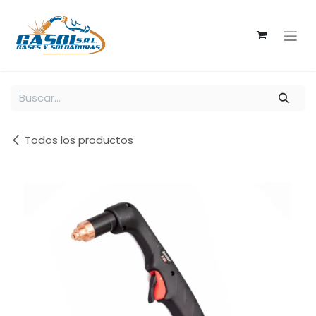
Ir al contenido
Todos los productos